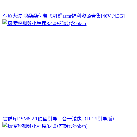
斗鱼大波 浪朵朵付费飞机群asmr福利资源合集[40V /4.3G]
黑群晖DSM6.2.1硬盘引导二合一镜像（UEFI引导版）