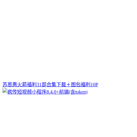
苏恩惠火箭福利31部合集下载＋图包福利10P