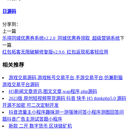
日源码
分享到：
上一篇
乐得同城优惠券系统v2.2.0_同城优惠券领取_超级营销系统
下
一篇
红包拓客无限破解修复版v2.9.6_红包返现拓客轻应用
相关推荐
游戏交易源码,游戏帐号交易平台,手游交易平台,仿兼职猫
游戏交易平台源码
H5新闻文章资讯,图文文章,wap程序,php源码
2023版 原创短视频带货源码 抖音 快手 H5 thinkphp5.0 源码
开源不加密 可二次定制开发
抖音流量主小程序趣味测一测强弹问答小程序测图回答问
题抖音广告主测试答题小程序
新款 二开 数字货币 区块链矿机