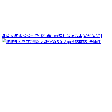
斗鱼大波 浪朵朵付费飞机群asmr福利资源合集[40V /4.3G]