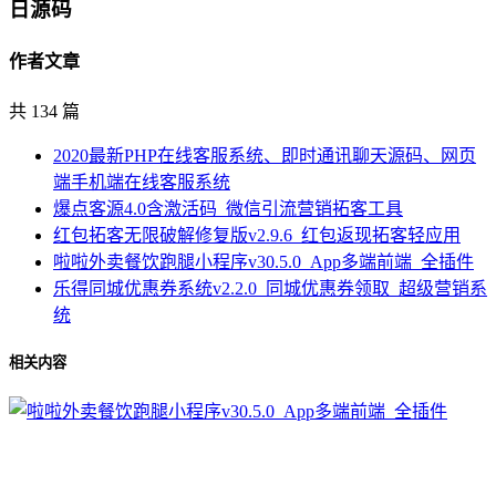
日源码
作者文章
共 134 篇
2020最新PHP在线客服系统、即时通讯聊天源码、网页
端手机端在线客服系统
爆点客源4.0含激活码_微信引流营销拓客工具
红包拓客无限破解修复版v2.9.6_红包返现拓客轻应用
啦啦外卖餐饮跑腿小程序v30.5.0_App多端前端_全插件
乐得同城优惠券系统v2.2.0_同城优惠券领取_超级营销系
统
相关内容