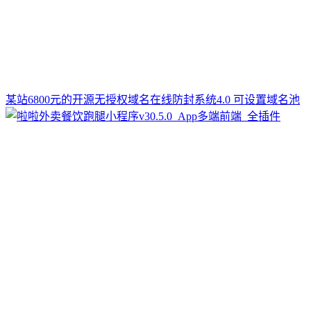
某站6800元的开源无授权域名在线防封系统4.0 可设置域名池