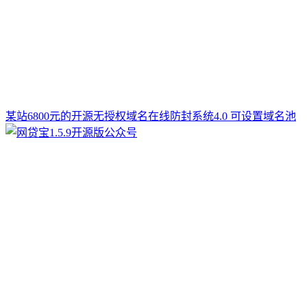
某站6800元的开源无授权域名在线防封系统4.0 可设置域名池