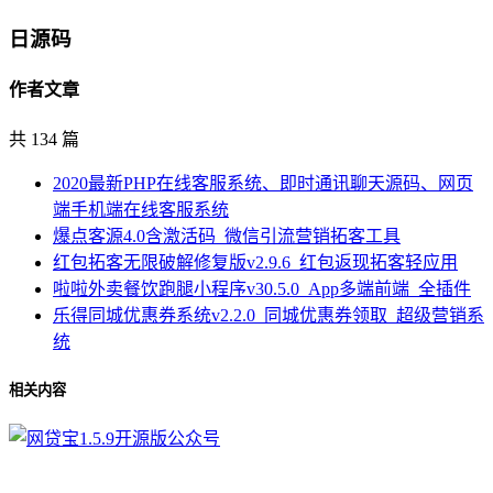
日源码
作者文章
共 134 篇
2020最新PHP在线客服系统、即时通讯聊天源码、网页
端手机端在线客服系统
爆点客源4.0含激活码_微信引流营销拓客工具
红包拓客无限破解修复版v2.9.6_红包返现拓客轻应用
啦啦外卖餐饮跑腿小程序v30.5.0_App多端前端_全插件
乐得同城优惠券系统v2.2.0_同城优惠券领取_超级营销系
统
相关内容