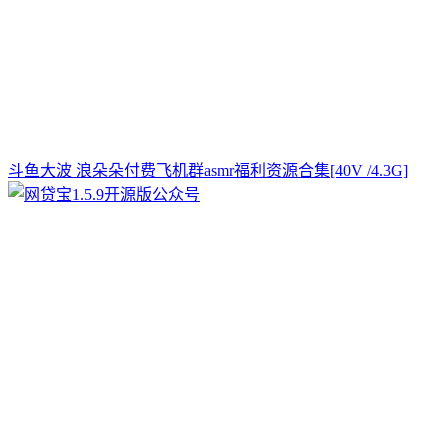
斗鱼大波 浪朵朵付费飞机群asmr福利资源合集[40V /4.3G]