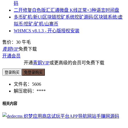
码
二开修复白色版汇汇通微盘 K线正常+3种语言时间盘
多币矿机/新UI区块链挖矿系统挖矿源码/区块链系统/虚
拟币/挖矿/矿机/山寨币
WHMCS v8.1.3 - 开心版授权安装
售价：
30
牛毛
青铜VIP
免费下载
开通会员
开通
青铜VIP
或更高级的会员可免费下载
登录购买
免登录购买
文件名：
5606
解压密码：
****
相关内容