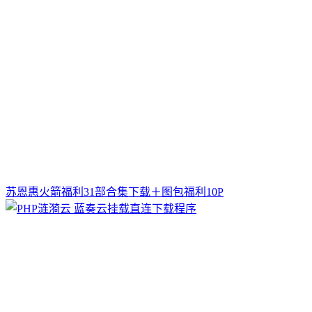
苏恩惠火箭福利31部合集下载＋图包福利10P