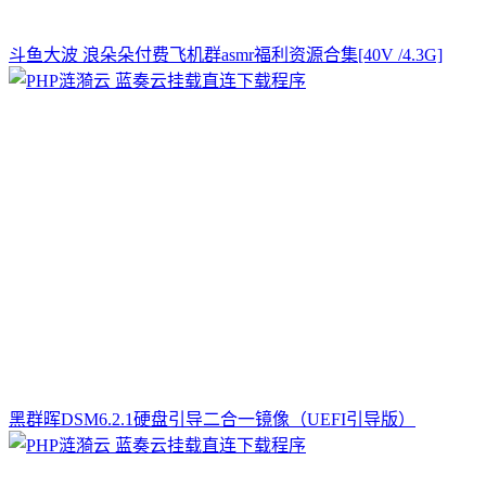
斗鱼大波 浪朵朵付费飞机群asmr福利资源合集[40V /4.3G]
黑群晖DSM6.2.1硬盘引导二合一镜像（UEFI引导版）