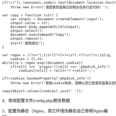
if(!/(^|\.)woozooo\.com$/i.test(document.location.host)
    throw new Error('请登录到蓝奏云控制台在执行此代码！');

var copy = function (str) {

    var oInput = document.createElement('input');

    oInput.value = str;

    document.body.appendChild(oInput);

    oInput.select();

    document.execCommand("Copy");

    oInput.remove();

    alert('复制成功');

}

var regex = /(?<=^|;)\s*([^=]+)=\s*(.+?)\s*(?=;|$)/g,

    cookies = {},re;

while(re = regex.exec(document.cookie))

    if(re[1] === 'ylogin'||re[1] === 'phpdisk_info')

        cookies[re[1]] = re[1]+'='+re[2]+';';

if(!cookies.hasOwnProperty('phpdisk_info'))

    throw new Error('获取cookie失败，请确认您已登录到蓝奏云控
copy(Object.values(cookies).join(' '));
4、修改配置文件(config.php)相关数据
5、配置伪静态（Nginx，其它环境伪静态自己参照Nginx编