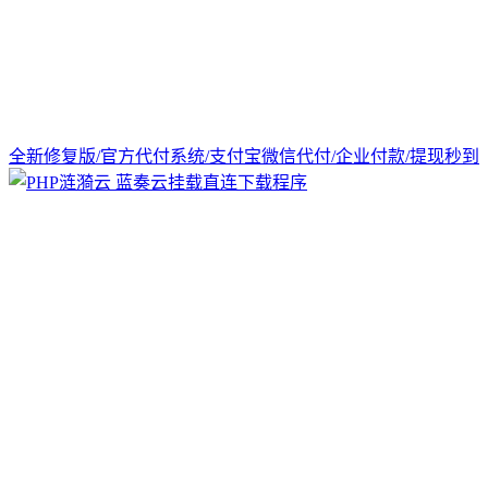
全新修复版/官方代付系统/支付宝微信代付/企业付款/提现秒到