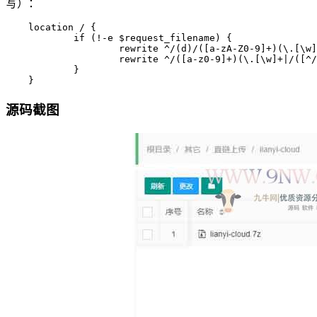
写）：
    location / {

            if (!-e $request_filename) {

                    rewrite ^/(d)/([a-zA-Z0-9]+)(\.[\w]
                    rewrite ^/([a-z0-9]+)(\.[\w]+|/([^/
            }

    }
源码截图