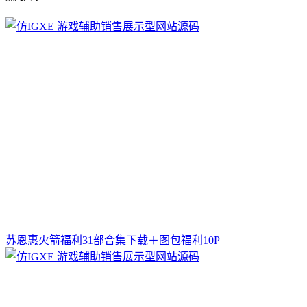
苏恩惠火箭福利31部合集下载＋图包福利10P