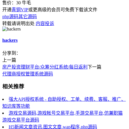
售价：
30
牛毛
开通
青铜VIP
或更高级的会员可免费下载该文件
php源码
其它源码
转载请说明出处
内容投诉
hackers
分享到：
上一篇
房产投资理财平台/众筹分红系统/每日返利
下一篇
代理商授权管理系统源码
相关推荐
强大API授权系统 - 自助授权、工单、续费、客服、推广、
知识库等功能
游戏交易源码,游戏帐号交易平台,手游交易平台,仿兼职猫
游戏交易平台源码
H5新闻文章资讯,图文文章,wap程序,php源码