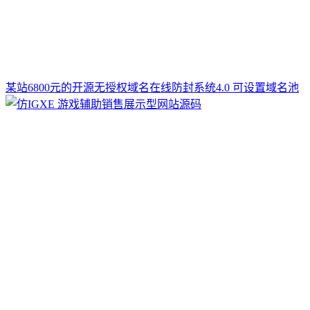
某站6800元的开源无授权域名在线防封系统4.0 可设置域名池