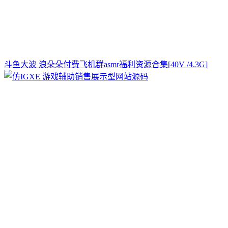
斗鱼大波 浪朵朵付费飞机群asmr福利资源合集[40V /4.3G]