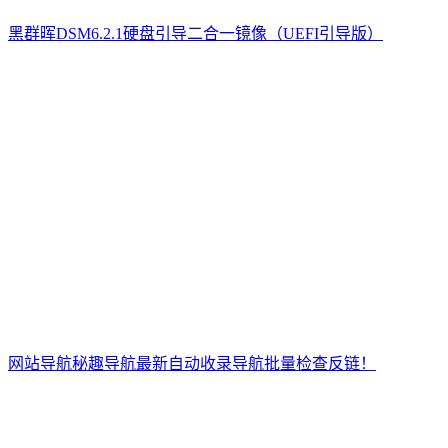
黑群晖DSM6.2.1硬盘引导二合一镜像（UEFI引导版）
网站导航秘趣导航最新自动收录导航批量检查反链！