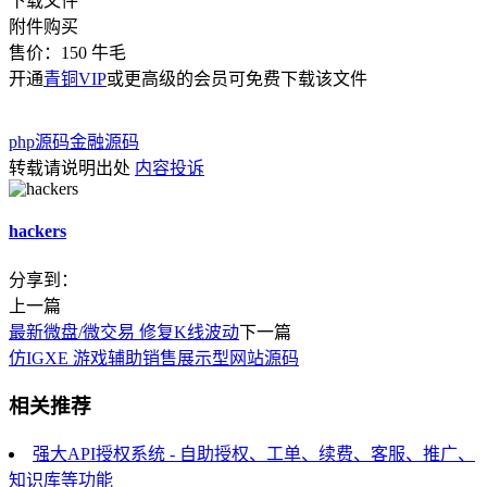
下载文件
附件购买
售价：
150
牛毛
开通
青铜VIP
或更高级的会员可免费下载该文件
php源码
金融源码
转载请说明出处
内容投诉
hackers
分享到：
上一篇
最新微盘/微交易 修复K线波动
下一篇
仿IGXE 游戏辅助销售展示型网站源码
相关推荐
强大API授权系统 - 自助授权、工单、续费、客服、推广、
知识库等功能