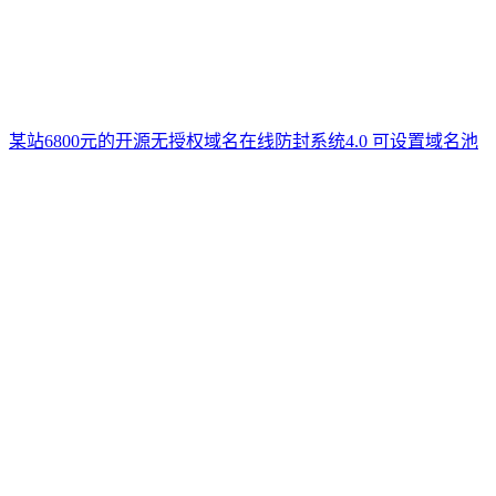
某站6800元的开源无授权域名在线防封系统4.0 可设置域名池