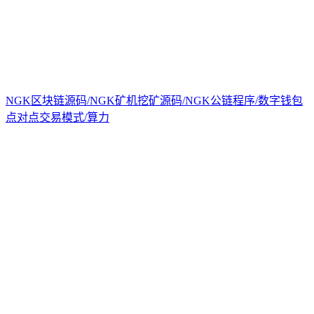
NGK区块链源码/NGK矿机挖矿源码/NGK公链程序/数字钱包
点对点交易模式/算力