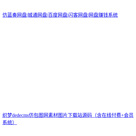
仿蓝奏网盘|城通网盘|百度网盘|闪客网盘|网盘赚钱系统
织梦dedecms仿包图网素材图片下载站源码（含在线付费+会员
系统）