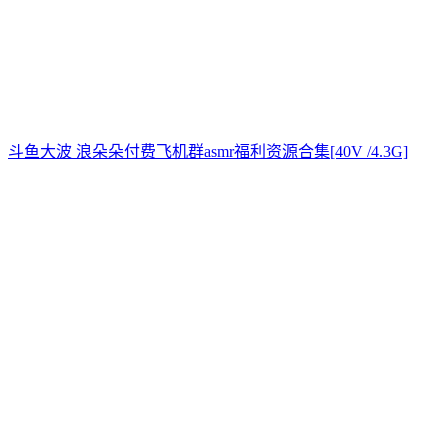
斗鱼大波 浪朵朵付费飞机群asmr福利资源合集[40V /4.3G]