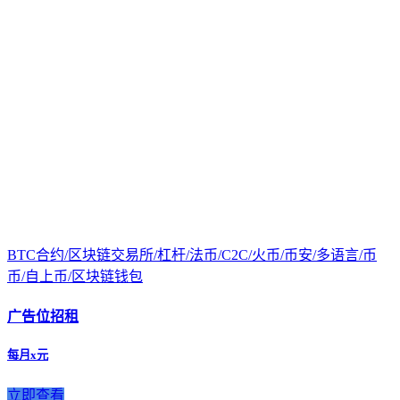
BTC合约/区块链交易所/杠杆/法币/C2C/火币/币安/多语言/币
币/自上币/区块链钱包
广告位招租
每月x元
立即查看