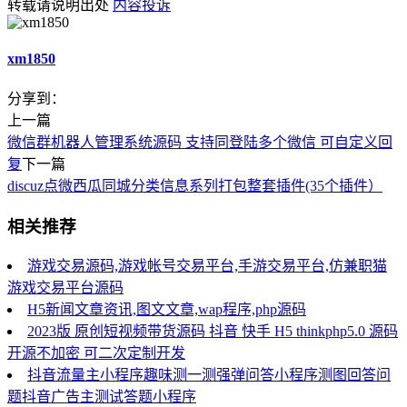
转载请说明出处
内容投诉
xm1850
分享到：
上一篇
微信群机器人管理系统源码 支持同登陆多个微信 可自定义回
复
下一篇
discuz点微西瓜同城分类信息系列打包整套插件(35个插件）
相关推荐
游戏交易源码,游戏帐号交易平台,手游交易平台,仿兼职猫
游戏交易平台源码
H5新闻文章资讯,图文文章,wap程序,php源码
2023版 原创短视频带货源码 抖音 快手 H5 thinkphp5.0 源码
开源不加密 可二次定制开发
抖音流量主小程序趣味测一测强弹问答小程序测图回答问
题抖音广告主测试答题小程序