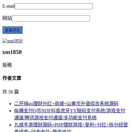
E-mail
网站
xm1850
投稿
作者文章
共 56 篇
二开嗨go理财分红+商城+山寨币升值综合系统源码
纵横支付Q币NDF抖音虎牙YY陪玩支付系统/游戏支付
通道/腾讯游戏支付通道/多功能支付系统
九城手游理财源码+PHP理财游戏+复利+分红+拆分经营
养成类+动态收益+静态收益