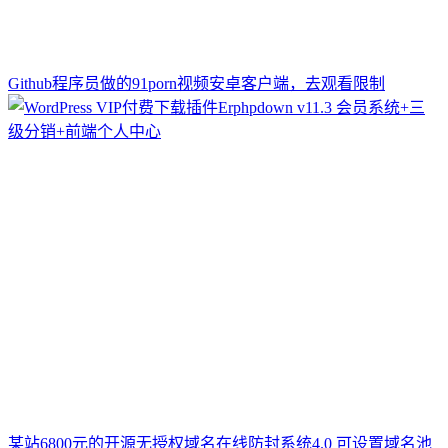
Github程序员做的91porn视频安卓客户端，去观看限制
某站6800元的开源无授权域名在线防封系统4.0 可设置域名池