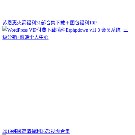
苏恩惠火箭福利31部合集下载＋图包福利10P
2019娜娜高清福利36部视频合集