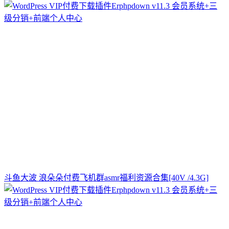
斗鱼大波 浪朵朵付费飞机群asmr福利资源合集[40V /4.3G]