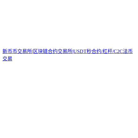
新币币交易所|区块链合约交易所|USDT秒合约/杠杆/C2C法币
交易