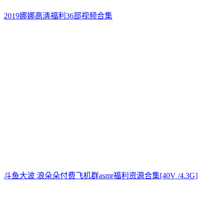
2019娜娜高清福利36部视频合集
斗鱼大波 浪朵朵付费飞机群asmr福利资源合集[40V /4.3G]