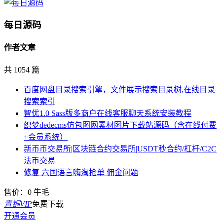
每日源码
作者文章
共 1054 篇
百度网盘目录搜索引擎，文件展示搜索目录树,在线目录
搜索索引
智优1.0 Sass版多商户在线客服聊天系统安装教程
织梦dedecms仿包图网素材图片下载站源码（含在线付费
+会员系统）
新币币交易所|区块链合约交易所|USDT秒合约/杠杆/C2C
法币交易
修复 六国语言嗨淘抢单 佣金问题
售价：
0
牛毛
青铜VIP
免费下载
开通会员