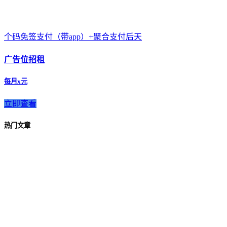
个码免签支付（带app）+聚合支付后天
广告位招租
每月x元
立即查看
热门文章