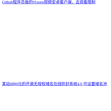
Github程序员做的91porn视频安卓客户端，去观看限制
某站6800元的开源无授权域名在线防封系统4.0 可设置域名池