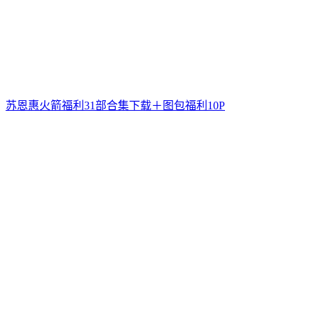
苏恩惠火箭福利31部合集下载＋图包福利10P