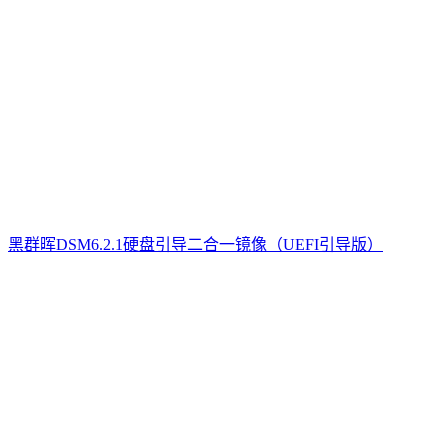
黑群晖DSM6.2.1硬盘引导二合一镜像（UEFI引导版）