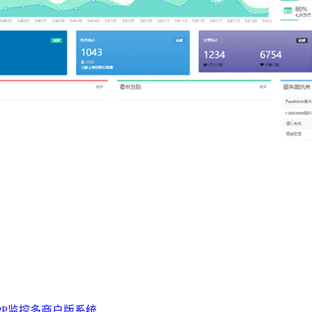
PP监控多商户版系统