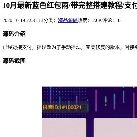
10月最新蓝色红包雨/带完整搭建教程/支
2020-10-19 22:31:13
分类：
精品源码
热度：2.6K
评论：
0
源码介绍
已经对接支付，提现改为了手动提现，完美修复的版本，对接
源码截图