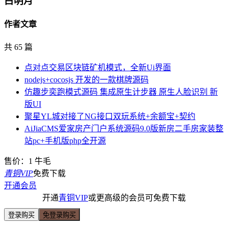
白明月
作者文章
共 65 篇
点对点交易区块链矿机模式，全新Ui界面
nodejs+cocosjs 开发的一款棋牌源码
仿趣步奕跑模式源码 集成原生计步器 原生人脸识别 新
版UI
聚星YL城对接了NG接口双玩系统+余额宝+契约
AiJiaCMS爱家房产门户系统源码9.0版新房二手房家装整
站pc+手机版php全开源
售价：
1
牛毛
青铜VIP
免费下载
开通会员
开通
青铜VIP
或更高级的会员可免费下载
登录购买
免登录购买