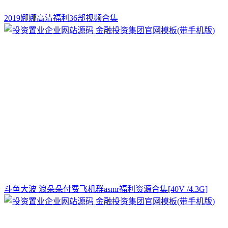
2019娜娜高清福利36部视频合集
斗鱼大波 浪朵朵付费飞机群asmr福利资源合集[40V /4.3G]