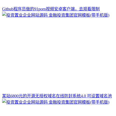
Github程序员做的91porn视频安卓客户端，去观看限制
某站6800元的开源无授权域名在线防封系统4.0 可设置域名池