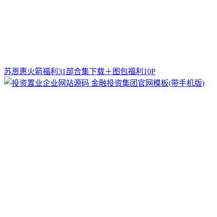
苏恩惠火箭福利31部合集下载＋图包福利10P