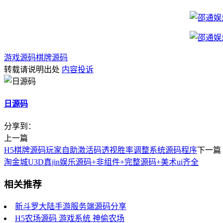
游戏源码
棋牌源码
转载请说明出处
内容投诉
日源码
分享到：
上一篇
H5棋牌源码玩家自助激活码透视胜率调整系统源码程序
下一篇
淘金城U3D真jin娱乐源码+非组件+完整源码+美术ui齐全
相关推荐
新斗罗大陆手游服务端源码分享
H5农场源码 游戏系统 神偷农场