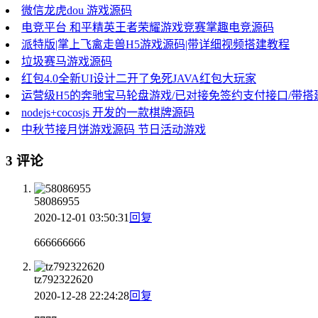
微信龙虎dou 游戏源码
电竞平台 和平精英王者荣耀游戏竞赛掌趣电竞源码
派特版|掌上飞禽走兽H5游戏源码|带详细视频搭建教程
垃圾赛马游戏源码
红包4.0全新UI设计二开了免死JAVA红包大玩家
运营级H5的奔驰宝马轮盘游戏/已对接免签约支付接口/带搭
nodejs+cocosjs 开发的一款棋牌源码
中秋节接月饼游戏源码 节日活动游戏
3 评论
58086955
2020-12-01 03:50:31
回复
666666666
tz792322620
2020-12-28 22:24:28
回复