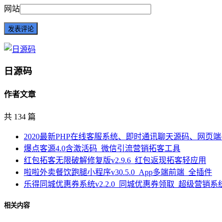
网站
日源码
作者文章
共 134 篇
2020最新PHP在线客服系统、即时通讯聊天源码、网页
爆点客源4.0含激活码_微信引流营销拓客工具
红包拓客无限破解修复版v2.9.6_红包返现拓客轻应用
啦啦外卖餐饮跑腿小程序v30.5.0_App多端前端_全插件
乐得同城优惠券系统v2.2.0_同城优惠券领取_超级营销系
相关内容