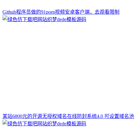
Github程序员做的91porn视频安卓客户端，去观看限制
某站6800元的开源无授权域名在线防封系统4.0 可设置域名池