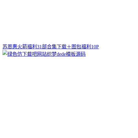
苏恩惠火箭福利31部合集下载＋图包福利10P