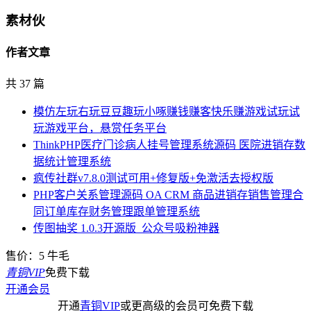
素材伙
作者文章
共 37 篇
模仿左玩右玩豆豆趣玩小啄赚钱赚客快乐赚游戏试玩试
玩游戏平台，悬赏任务平台
ThinkPHP医疗门诊病人挂号管理系统源码 医院进销存数
据统计管理系统
疯传社群v7.8.0测试可用+修复版+免激活去授权版
PHP客户关系管理源码 OA CRM 商品进销存销售管理合
同订单库存财务管理跟单管理系统
传图抽奖 1.0.3开源版_公众号吸粉神器
售价：
5
牛毛
青铜VIP
免费下载
开通会员
开通
青铜VIP
或更高级的会员可免费下载