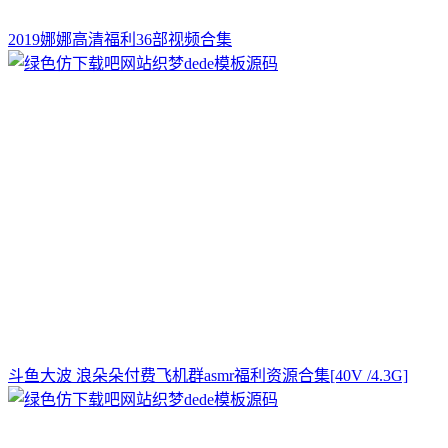
2019娜娜高清福利36部视频合集
斗鱼大波 浪朵朵付费飞机群asmr福利资源合集[40V /4.3G]