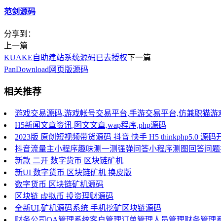
范剑源码
分享到：
上一篇
KUAKE自助建站系统源码已去授权
下一篇
PanDownload网页版源码
相关推荐
游戏交易源码,游戏帐号交易平台,手游交易平台,仿兼职猫
H5新闻文章资讯,图文文章,wap程序,php源码
2023版 原创短视频带货源码 抖音 快手 H5 thinkphp5.
抖音流量主小程序趣味测一测强弹问答小程序测图回答问题
新款 二开 数字货币 区块链矿机
新UI 数字货币 区块链矿机 换皮版
数字货币 区块链矿机源码
区块链 虚拟币 投资理财源码
全新UI,矿机源码系统 手机挖矿区块链源码
财务公司OA管理系统客户管理订单管理人员管理财务管理