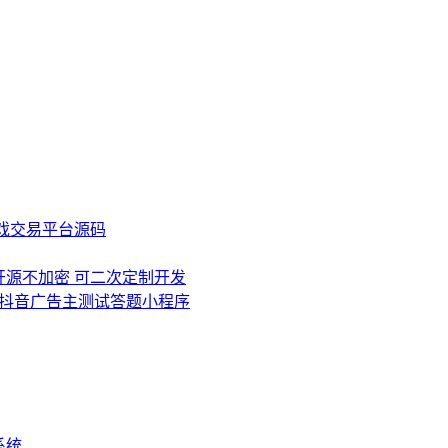
游戏交易平台源码
0 源码开源不加密 可二次定制开发
抖音广告主测试答题小程序
系统