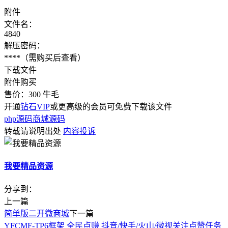
附件
文件名：
4840
解压密码：
****
（需购买后查看）
下载文件
附件购买
售价：
300
牛毛
开通
钻石VIP
或更高级的会员可免费下载该文件
php源码
商城源码
转载请说明出处
内容投诉
我要精品资源
分享到：
上一篇
简单版二开微商城
下一篇
YFCMF-TP6框架 全民点赚 抖音/快手/火山/微视关注点赞任务