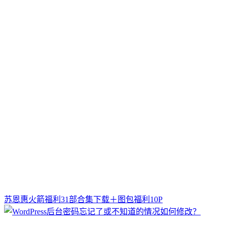
苏恩惠火箭福利31部合集下载＋图包福利10P