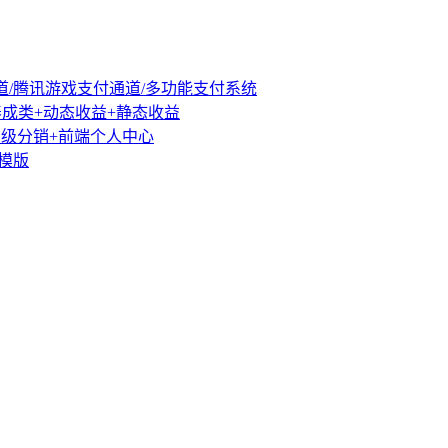
道/腾讯游戏支付通道/多功能支付系统
养成类+动态收益+静态收益
员系统+三级分销+前端个人中心
s模版