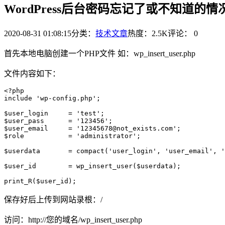
WordPress后台密码忘记了或不知道的
2020-08-31 01:08:15
分类：
技术文章
热度：2.5K
评论：
0
首先本地电脑创建一个PHP文件 如：wp_insert_user.php
文件内容如下：
<?php

include 'wp-config.php';

$user_login	= 'test';

$user_pass	= '123456';

$user_email	= '12345678@not_exists.com';

$role		= 'administrator';

$userdata	= compact('user_login', 'user_email', 'user_pass','role');

$user_id	= wp_insert_user($userdata);

print_R($user_id);
保存好后上传到网站录根：/
访问：http://您的域名/wp_insert_user.php