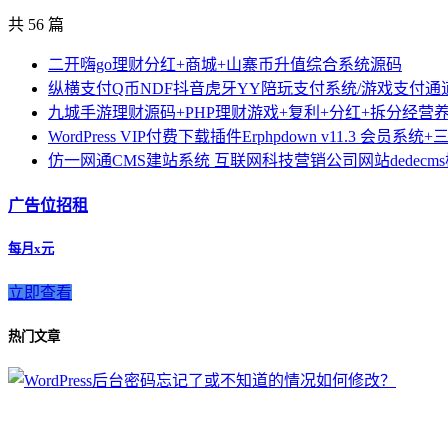
共 56 篇
二开嗨go理财分红+商城+山寨币升值综合系统源码
纵横支付Q币NDF抖音虎牙YY陪玩支付系统/游戏支付通
九城手游理财源码+PHP理财游戏+复利+分红+拆分经营
WordPress VIP付费下载插件Erphpdown v11.3 会
仿一网通CMS建站系统 互联网科技营销公司网站dedecm
广告位招租
每月x元
立即查看
热门文章