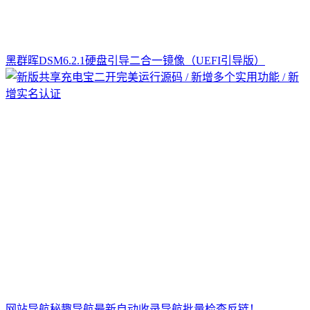
黑群晖DSM6.2.1硬盘引导二合一镜像（UEFI引导版）
网站导航秘趣导航最新自动收录导航批量检查反链！