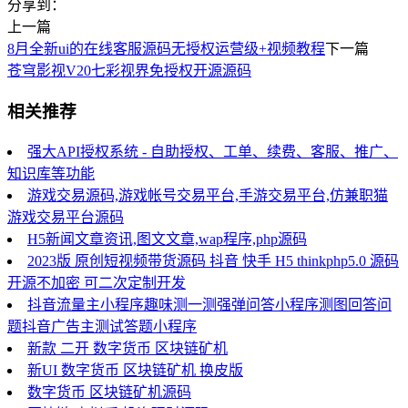
分享到：
上一篇
8月全新ui的在线客服源码无授权运营级+视频教程
下一篇
苍穹影视V20七彩视界免授权开源源码
相关推荐
强大API授权系统 - 自助授权、工单、续费、客服、推广、
知识库等功能
游戏交易源码,游戏帐号交易平台,手游交易平台,仿兼职猫
游戏交易平台源码
H5新闻文章资讯,图文文章,wap程序,php源码
2023版 原创短视频带货源码 抖音 快手 H5 thinkphp5.0 源码
开源不加密 可二次定制开发
抖音流量主小程序趣味测一测强弹问答小程序测图回答问
题抖音广告主测试答题小程序
新款 二开 数字货币 区块链矿机
新UI 数字货币 区块链矿机 换皮版
数字货币 区块链矿机源码