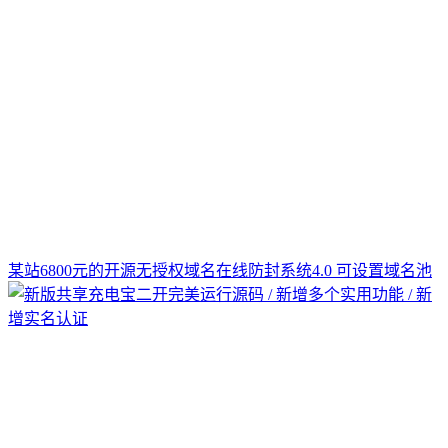
某站6800元的开源无授权域名在线防封系统4.0 可设置域名池