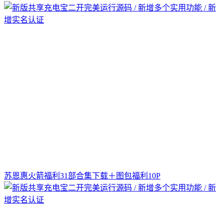
苏恩惠火箭福利31部合集下载＋图包福利10P