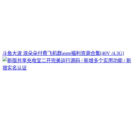
斗鱼大波 浪朵朵付费飞机群asmr福利资源合集[40V /4.3G]