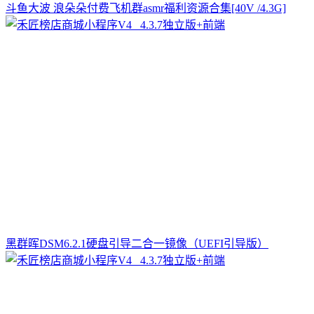
斗鱼大波 浪朵朵付费飞机群asmr福利资源合集[40V /4.3G]
黑群晖DSM6.2.1硬盘引导二合一镜像（UEFI引导版）