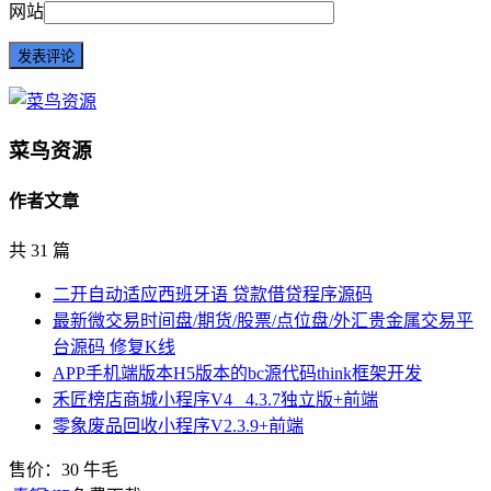
网站
菜鸟资源
作者文章
共 31 篇
二开自动适应西班牙语 贷款借贷程序源码
最新微交易时间盘/期货/股票/点位盘/外汇贵金属交易平
台源码 修复K线
APP手机端版本H5版本的bc源代码think框架开发
禾匠榜店商城小程序V4 _4.3.7独立版+前端
零象废品回收小程序V2.3.9+前端
售价：
30
牛毛