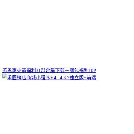
苏恩惠火箭福利31部合集下载＋图包福利10P