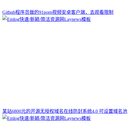
Github程序员做的91porn视频安卓客户端，去观看限制
某站6800元的开源无授权域名在线防封系统4.0 可设置域名池