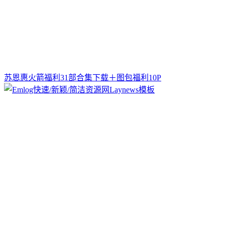
苏恩惠火箭福利31部合集下载＋图包福利10P