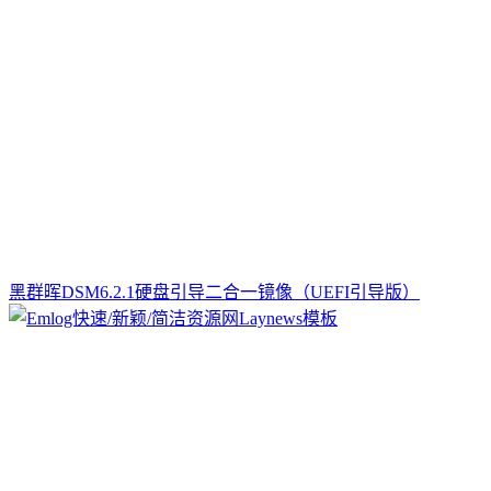
黑群晖DSM6.2.1硬盘引导二合一镜像（UEFI引导版）