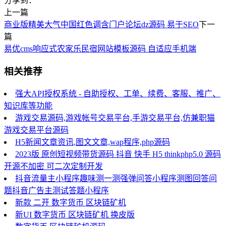
分享到：
上一篇
商业版精美大气中国红色调含门户论坛dz源码 易于SEO
下一
篇
易优cms响应式农家乐民宿网站模板源码 自适应手机端
相关推荐
强大API授权系统 - 自助授权、工单、续费、客服、推广、
知识库等功能
游戏交易源码,游戏帐号交易平台,手游交易平台,仿兼职猫
游戏交易平台源码
H5新闻文章资讯,图文文章,wap程序,php源码
2023版 原创短视频带货源码 抖音 快手 H5 thinkphp5.0 源码
开源不加密 可二次定制开发
抖音流量主小程序趣味测一测强弹问答小程序测图回答问
题抖音广告主测试答题小程序
新款 二开 数字货币 区块链矿机
新UI 数字货币 区块链矿机 换皮版