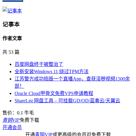
记事本
作者文章
共 53 篇
百度网盘终于被整治了
全新安装Windows 11 绕过TPM方法
江苏警方成功捣毁一个直播App，查获淫秽视频1500余
部！
Oracle Cloud甲骨文免费VPS申请教程
ShareList 网盘工具 – 可挂载GD/OD/蓝奏云/天翼云
售价：
0.1
牛毛
青铜VIP
免费下载
开通会员
开通
青铜VIP
或更高级的会员可免费下载