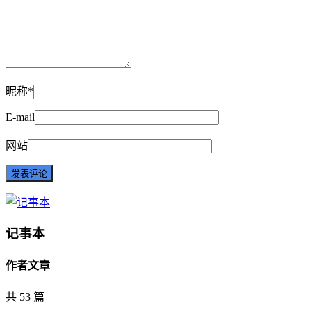
昵称*
E-mail
网站
记事本
作者文章
共 53 篇