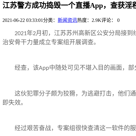
江苏警方成功捣毁一个直播App，查获淫秽
2021-06-22 03:33:01
分类：
新闻资讯
热度：2.9K
评论：
0
年
月初，江苏苏州高新区公安分局接到
2021
2
治安骨干力量成立专案组开展调查。
经查，该
中随处可见不堪入目的画面，部
App
这伙犯罪分子颇为狡猾，为逃避打击，他们通
即失效。
经过艰苦奋战，专案组很快查清这一软件的服