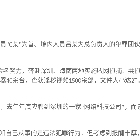
员
“
某”为首、境内人员吕某为总负责人的犯罪团
C
余名警力，奔赴深圳、海南两地实施收网抓捕。共
器
余台，查获淫秽视频
余部，文件大小达
40
1500
2T
，去年年底应聘到深圳的一家
“网络科技公司”，
明知自己从事的是违法犯罪行为，但考虑到报酬丰厚