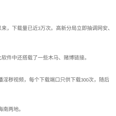
以来，下载量已近
万次。高新分局立即抽调网安、
3
此软件中还搭载了一些木马、赌博链接。
播淫秽视频，每个下载端口只供下载
次，随后
300
海南两地。