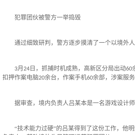
犯罪团伙被警方一举捣毁
通过细致研判，警方逐步摸清了一个以境外人
月
日，抓捕时机成熟，高新区分局出动
3
24
60
扣押作案电脑
余台，作案手机
余部，涉案服务
20
60
据审查，境内负责人吕某本是一名游戏设计师
“技术能力过硬”的吕某得到了这份工作，他