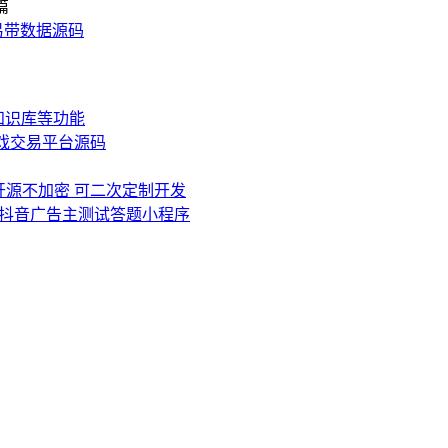
篇
易带数据源码
知识库等功能
游戏交易平台源码
0 源码开源不加密 可二次定制开发
抖音广告主测试答题小程序