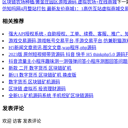
区块链农场种植/黄金庄园区游戏源码 虚拟农场+在线商城
下一
仿知吗网4月整站打包 最新友价商城1：1高仿互站虚拟商城交
相关推荐
强大API授权系统 - 自助授权、工单、续费、客服、推广、
游戏交易源码,游戏帐号交易平台,手游交易平台,仿兼职猫
H5新闻文章资讯,图文文章,wap程序,php源码
2023版 原创短视频带货源码 抖音 快手 H5 thinkphp5.
抖音流量主小程序趣味测一测强弹问答小程序测图回答问题
新款 二开 数字货币 区块链矿机
新UI 数字货币 区块链矿机 换皮版
数字货币 区块链矿机源码
区块链 虚拟币 投资理财源码
全新UI,矿机源码系统 手机挖矿区块链源码
发表评论
欢迎 访客 发表评论