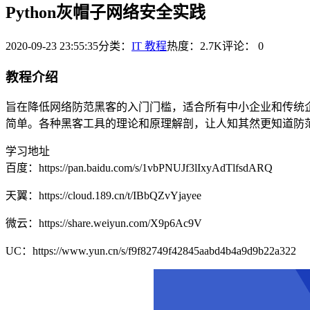
Python灰帽子网络安全实践
2020-09-23 23:55:35
分类：
IT 教程
热度：2.7K
评论：
0
教程介绍
旨在降低网络防范黑客的入门门槛，适合所有中小企业和传统企
简单。各种黑客工具的理论和原理解剖，让人知其然更知道防范于未
学习地址
百度：https://pan.baidu.com/s/1vbPNUJf3lIxyAdTlfsdARQ
天翼：https://cloud.189.cn/t/IBbQZvYjayee
微云：https://share.weiyun.com/X9p6Ac9V
UC：https://www.yun.cn/s/f9f82749f42845aabd4b4a9d9b22a322