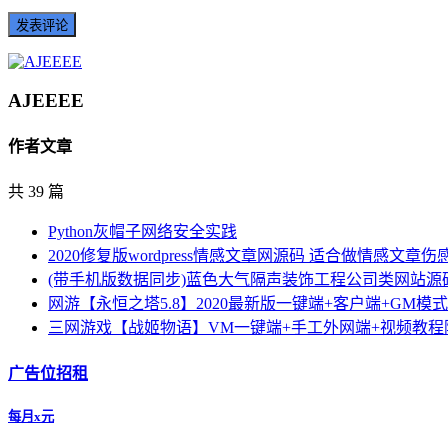
AJEEEE
作者文章
共 39 篇
Python灰帽子网络安全实践
2020修复版wordpress情感文章网源码 适合做情感文
(带手机版数据同步)蓝色大气隔声装饰工程公司类网站源
网游【永恒之塔5.8】2020最新版一键端+客户端+GM
三网游戏【战姬物语】VM一键端+手工外网端+视频教程
广告位招租
每月x元