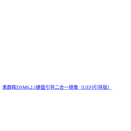
黑群晖DSM6.2.1硬盘引导二合一镜像（UEFI引导版）