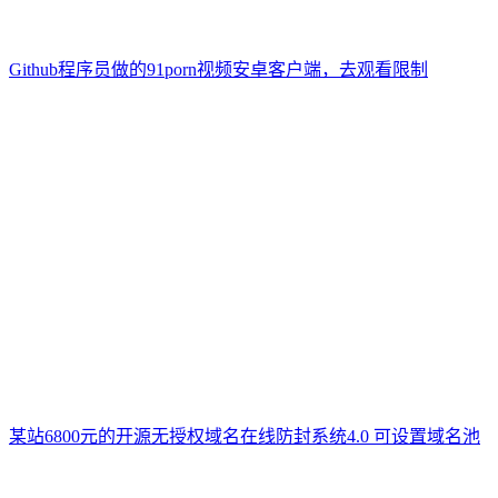
Github程序员做的91porn视频安卓客户端，去观看限制
某站6800元的开源无授权域名在线防封系统4.0 可设置域名池