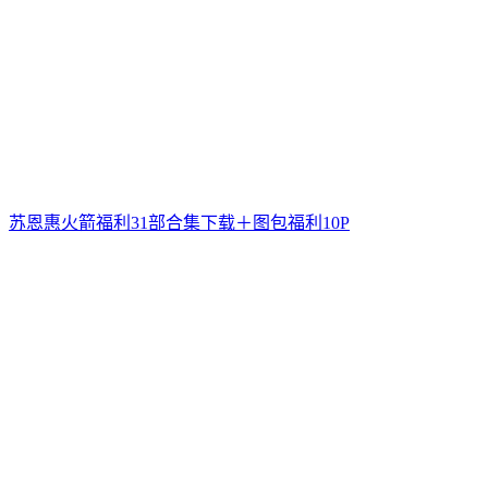
苏恩惠火箭福利31部合集下载＋图包福利10P