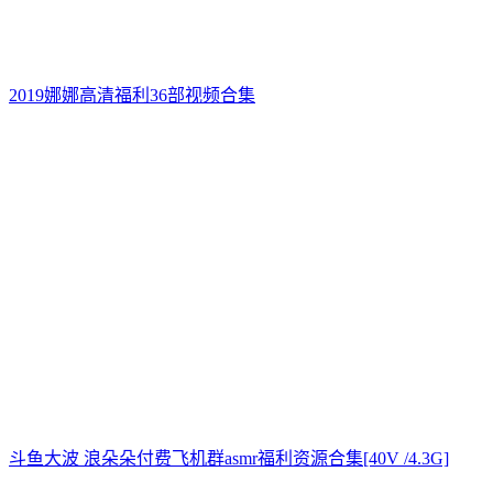
2019娜娜高清福利36部视频合集
斗鱼大波 浪朵朵付费飞机群asmr福利资源合集[40V /4.3G]