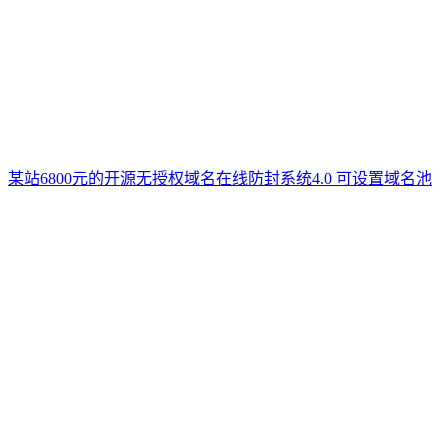
某站6800元的开源无授权域名在线防封系统4.0 可设置域名池