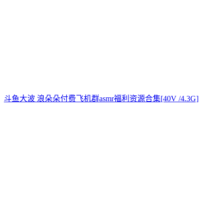
斗鱼大波 浪朵朵付费飞机群asmr福利资源合集[40V /4.3G]