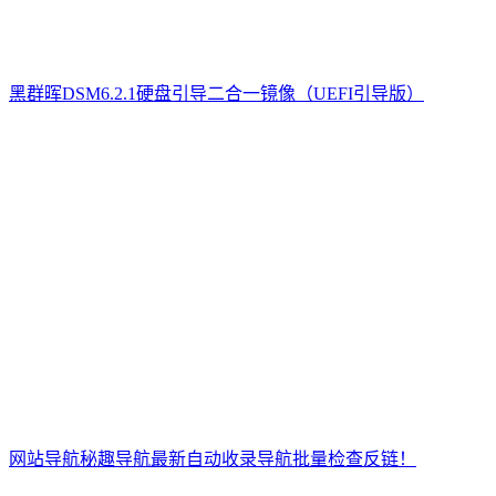
黑群晖DSM6.2.1硬盘引导二合一镜像（UEFI引导版）
网站导航秘趣导航最新自动收录导航批量检查反链！