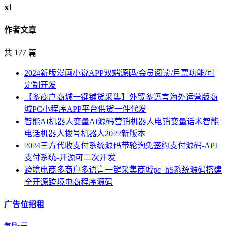
xl
作者文章
共 177 篇
2024新版漫画小说APP双端源码/会员阅读/月票功能/可
定制开发
【多商户商城一键铺货采集】外贸多语言海外运营版商
城PC小程序APP平台供货一件代发
智能AI机器人变量AI源码营销机器人电销变量话术智能
电话机器人拨号机器人2022新版本
2024三方代收支付系统源码带轮询免签约支付源码-API
支付系统-开源可二次开发
跨境电商多商户多语言一键采集商城pc+h5系统源码搭建
全开源跨境电商程序源码
广告位招租