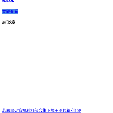
每月x元
立即查看
热门文章
苏恩惠火箭福利31部合集下载＋图包福利10P