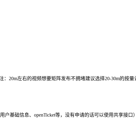
带宽【备注：20m左右的视频想要矩阵发布不拥堵建议选择20-30m的按量计费带宽】
基础信息、openTicket等，没有申请的话可以使用共享接口