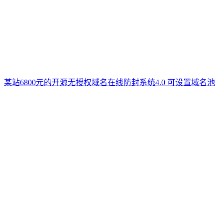
某站6800元的开源无授权域名在线防封系统4.0 可设置域名池