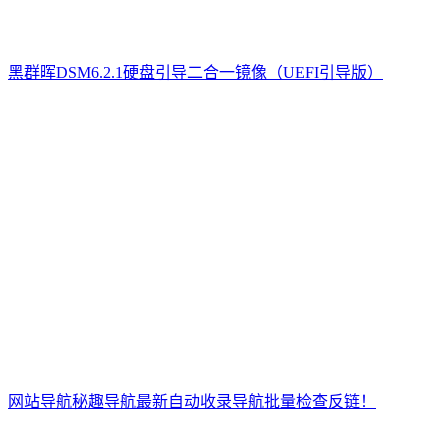
黑群晖DSM6.2.1硬盘引导二合一镜像（UEFI引导版）
网站导航秘趣导航最新自动收录导航批量检查反链！