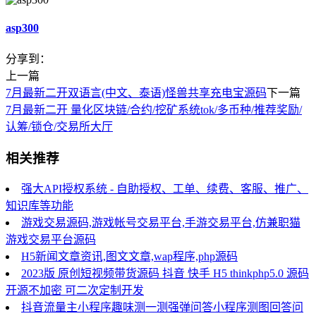
asp300
分享到：
上一篇
7月最新二开双语言(中文、泰语)怪兽共享充电宝源码
下一篇
7月最新二开 量化区块链/合约/挖矿系统tok/多币种/推荐奖励/
认筹/锁仓/交易所大厅
相关推荐
强大API授权系统 - 自助授权、工单、续费、客服、推广、
知识库等功能
游戏交易源码,游戏帐号交易平台,手游交易平台,仿兼职猫
游戏交易平台源码
H5新闻文章资讯,图文文章,wap程序,php源码
2023版 原创短视频带货源码 抖音 快手 H5 thinkphp5.0 源码
开源不加密 可二次定制开发
抖音流量主小程序趣味测一测强弹问答小程序测图回答问