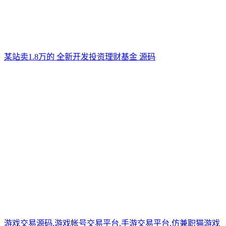
某站卖1.8万的 全新开发投资理财基金 源码
游戏交易源码,游戏帐号交易平台,手游交易平台,仿兼职猫游戏