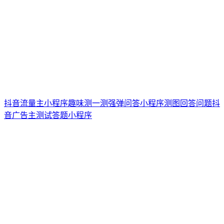
抖音流量主小程序趣味测一测强弹问答小程序测图回答问题抖
音广告主测试答题小程序