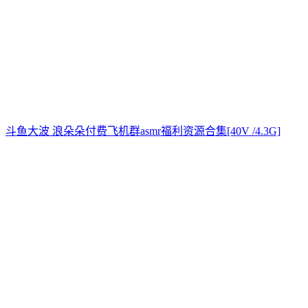
斗鱼大波 浪朵朵付费飞机群asmr福利资源合集[40V /4.3G]