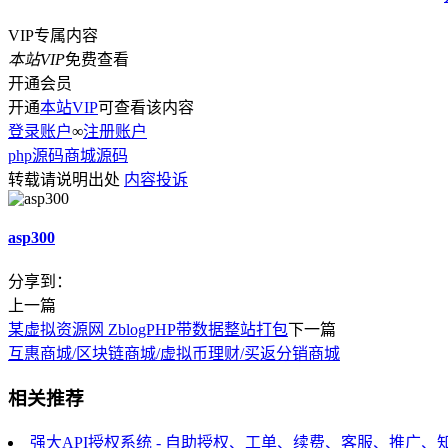
VIP专属内容
本站VIP
免费查看
开通会员
开通
本站VIP
可查看该内容
登录账户
∞
注册账户
php源码
商城源码
转载请说明出处
内容投诉
asp300
分享到：
上一篇
某虚拟资源网 ZblogPHP带数据整站打包
下一篇
互惠商城/区块链商城/虚拟币理财/买返分销商城
相关推荐
强大API授权系统 - 自助授权、工单、续费、客服、推广、