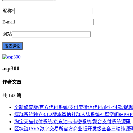
昵称*
E-mail
网站
asp300
作者文章
共 143 篇
全新修复版/官方代付系统/支付宝微信代付/企业付款/提
疯群系统独立3.1.2版本微信社群人脉系统社群空间站PH
淘宝天猫代付系统/京东油卡卡密系统/聚合支付系统源码
区块链JAVA数字交易所官方商业版开发级全套三端纯源