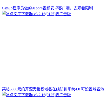
Github程序员做的91porn视频安卓客户端，去观看限制
某站6800元的开源无授权域名在线防封系统4.0 可设置域名池