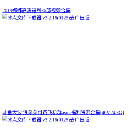
2019娜娜高清福利36部视频合集
斗鱼大波 浪朵朵付费飞机群asmr福利资源合集[40V /4.3G]