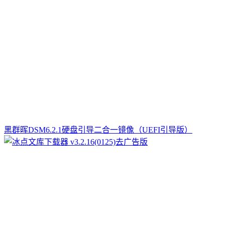
黑群晖DSM6.2.1硬盘引导二合一镜像（UEFI引导版）