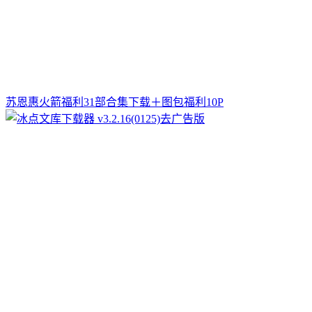
苏恩惠火箭福利31部合集下载＋图包福利10P