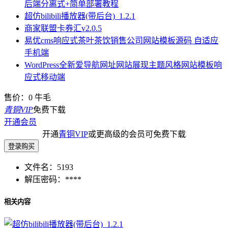
后端分离式+简单部署教程
超仿bilibili播放器(带后台)_1.2.1
商家联盟卡券汇v2.0.5
易优cms响应式茶叶茶饮销售公司网站模板源码 自适应
手机端
WordPress全新爱导航网址网站展现主题风格网站模板响
应式移动端
售价：
0
牛毛
青铜VIP
免费下载
开通会员
开通
青铜VIP
或更高级的会员可免费下载
登录购买
文件名：
5193
解压密码：
****
相关内容