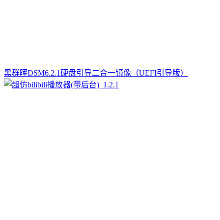
黑群晖DSM6.2.1硬盘引导二合一镜像（UEFI引导版）