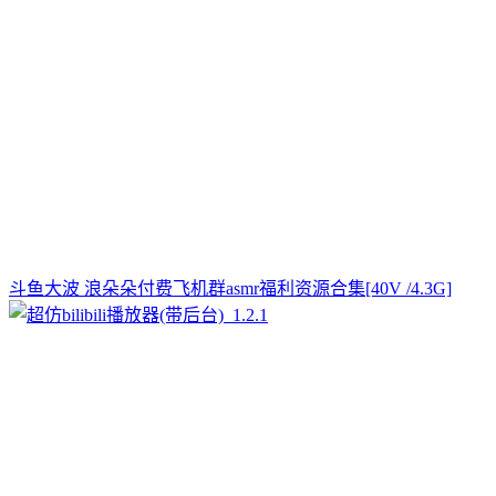
斗鱼大波 浪朵朵付费飞机群asmr福利资源合集[40V /4.3G]