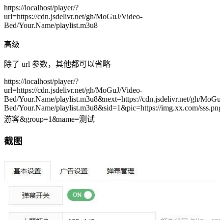
https://localhost/player/?
url=https://cdn.jsdelivr.net/gh/MoGuJ/Video-
Bed/Your.Name/playlist.m3u8
高级
除了 url 参数，其他都可以省略
https://localhost/player/?
url=https://cdn.jsdelivr.net/gh/MoGuJ/Video-
Bed/Your.Name/playlist.m3u8&next=https://cdn.jsdelivr.net/gh/MoG
Bed/Your.Name/playlist.m3u8&sid=1&pic=https://img.xx.com/sss.p
游客&group=1&name=测试
截图