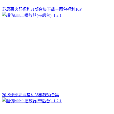
苏恩惠火箭福利31部合集下载＋图包福利10P
2019娜娜高清福利36部视频合集