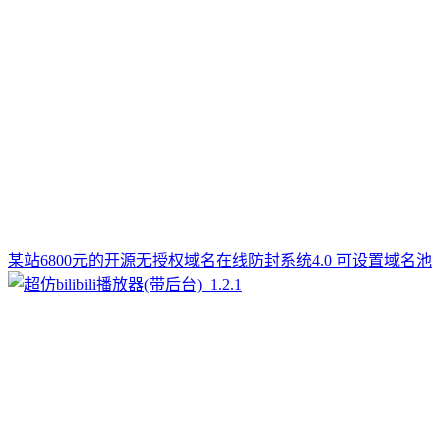
某站6800元的开源无授权域名在线防封系统4.0 可设置域名池