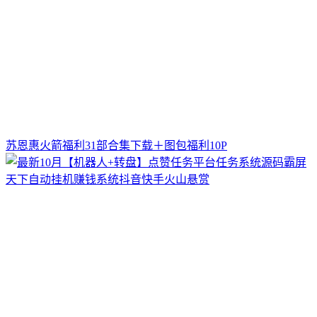
苏恩惠火箭福利31部合集下载＋图包福利10P