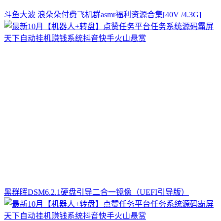
斗鱼大波 浪朵朵付费飞机群asmr福利资源合集[40V /4.3G]
黑群晖DSM6.2.1硬盘引导二合一镜像（UEFI引导版）