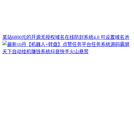
某站6800元的开源无授权域名在线防封系统4.0 可设置域名池