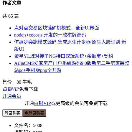
作者文章
共 65 篇
点对点交易区块链矿机模式，全新Ui界面
nodejs+cocosjs 开发的一款棋牌源码
仿趣步奕跑模式源码 集成原生计步器 原生人脸识别 新
版UI
聚星YL城对接了NG接口双玩系统+余额宝+契约
AiJiaCMS爱家房产门户系统源码9.0版新房二手房家装整
站pc+手机版php全开源
售价：
80
牛毛
白银VIP
免费下载
开通会员
开通
白银VIP
或更高级的会员可免费下载
登录购买
免登录购买
文件名：
5008