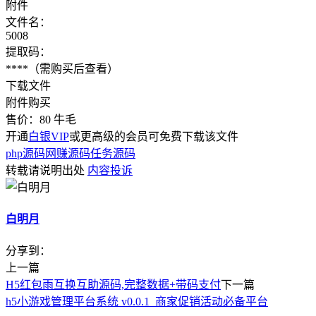
附件
文件名：
5008
提取码：
****
（需购买后查看）
下载文件
附件购买
售价：
80
牛毛
开通
白银VIP
或更高级的会员可免费下载该文件
php源码
网赚源码
任务源码
转载请说明出处
内容投诉
白明月
分享到：
上一篇
H5红包雨互换互助源码,完整数据+带码支付
下一篇
h5小游戏管理平台系统 v0.0.1_商家促销活动必备平台