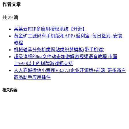
作者文章
共 29 篇
某某云PHP多应用授权系统【开源】
黄金矿工源码有手机版和APP+返利宝+每日签到+安装
教程
机械轴承分条机类网站类织梦模板(带手机端)
超级详细的lua文件动态加密解密视频语音教程 市面
上%90以上的棋牌游戏都支持
人人商城微信小程序V3.27.3企业开源版+前端_带多商户
商品助手应用插件
相关内容