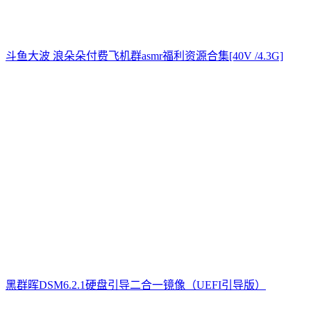
斗鱼大波 浪朵朵付费飞机群asmr福利资源合集[40V /4.3G]
黑群晖DSM6.2.1硬盘引导二合一镜像（UEFI引导版）