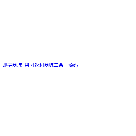
即拼商城+拼团返利商城二合一源码