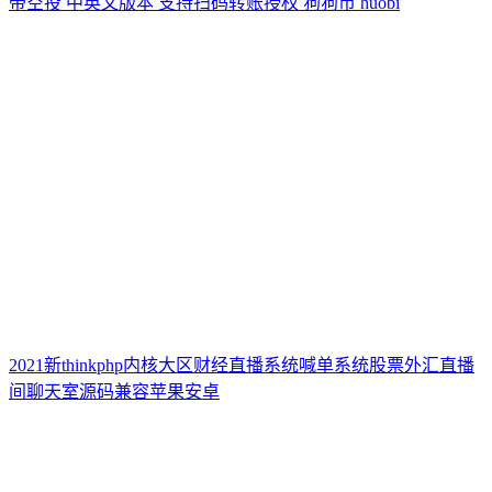
带空投 中英文版本 支持扫码转账授权 狗狗币 huobi
2021新thinkphp内核大区财经直播系统喊单系统股票外汇直播
间聊天室源码兼容苹果安卓