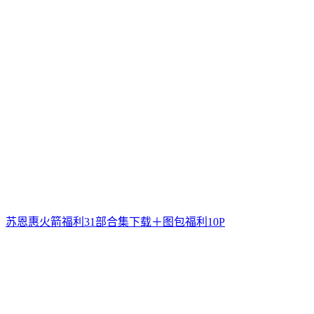
苏恩惠火箭福利31部合集下载＋图包福利10P