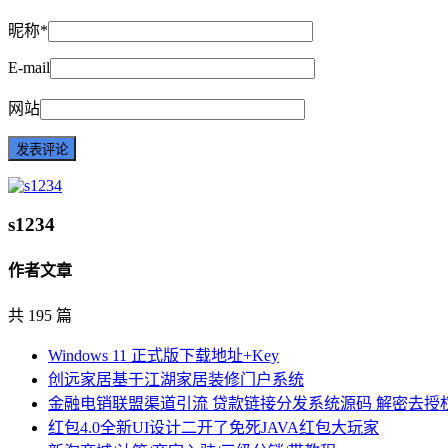
昵称*
E-mail
网站
s1234
作者文章
共 195 篇
Windows 11 正式版下载地址+Key
创远家居基于江湖家居装修门户系统
金融电销联盟渠道引流 贷款链接分发系统源码 解密去授
红包4.0全新UI设计二开了免死JAVA红包大玩家