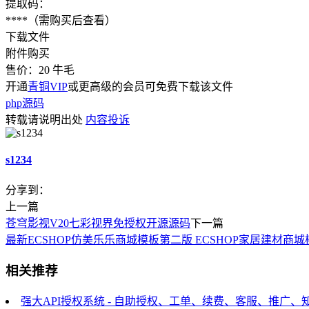
提取码：
****
（需购买后查看）
下载文件
附件购买
售价：
20
牛毛
开通
青铜VIP
或更高级的会员可免费下载该文件
php源码
转载请说明出处
内容投诉
s1234
分享到：
上一篇
苍穹影视V20七彩视界免授权开源源码
下一篇
最新ECSHOP仿美乐乐商城模板第二版 ECSHOP家居建材商
相关推荐
强大API授权系统 - 自助授权、工单、续费、客服、推广、