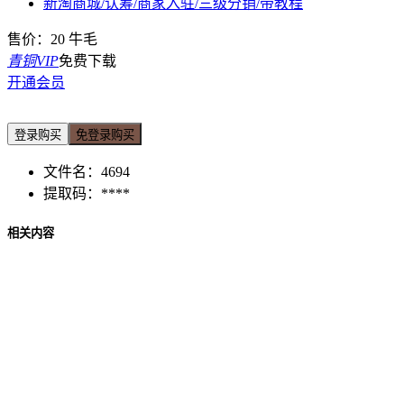
新淘商城/认筹/商家入驻/三级分销/带教程
售价：
20
牛毛
青铜VIP
免费下载
开通会员
登录购买
免登录购买
文件名：
4694
提取码：
****
相关内容