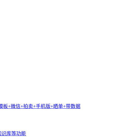
城模板+微信+拍卖+手机版+晒单+带数据
知识库等功能