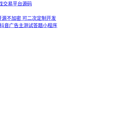
游戏交易平台源码
0 源码开源不加密 可二次定制开发
抖音广告主测试答题小程序